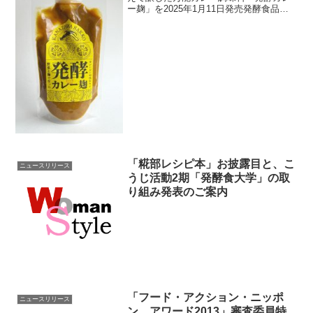
ー麹」を2025年1月11日発売発酵食品の
知識や活用方法を学ぶ大人の食育プログ
ラム「発酵食大学」を運営する、株式会
社ウーマンスタイル（本社：石川県金沢
市、代表取締役：成...
「糀部レシピ本」お披露目と、こ
ニュースリリース
うじ活動2期「発酵食大学」の取
り組み発表のご案内
「フード・アクション・ニッポ
ニュースリリース
ン アワード2013」審査委員特