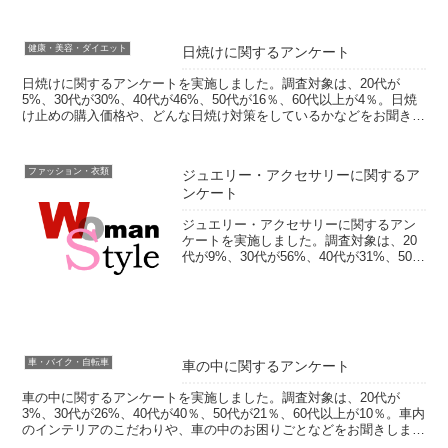
健康・美容・ダイエット
日焼けに関するアンケート
日焼けに関するアンケートを実施しました。調査対象は、20代が
5%、30代が30%、40代が46%、50代が16％、60代以上が4％。日焼
け止めの購入価格や、どんな日焼け対策をしているかなどをお聞きし
ました。フリー回答では、日焼けをした思い出...
ファッション・衣類
ジュエリー・アクセサリーに関するア
ンケート
ジュエリー・アクセサリーに関するアン
ケートを実施しました。調査対象は、20
代が9%、30代が56%、40代が31%、50代
が8％、60代以上が1％。過去に買った一
番高いアクセサリーや、現在欲しいもの
などをお聞きしました。フリー回答で
は、婚約...
車・バイク・自転車
車の中に関するアンケート
車の中に関するアンケートを実施しました。調査対象は、20代が
3%、30代が26%、40代が40％、50代が21％、60代以上が10％。車内
のインテリアのこだわりや、車の中のお困りごとなどをお聞きしまし
た。フリー回答では、車内のお悩みやこだわ...