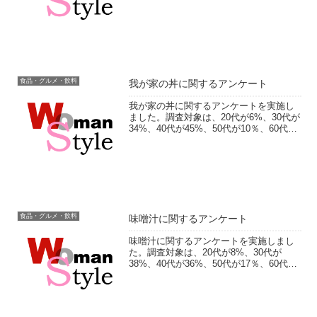
3％。写真を撮る頻度や保存方法、どんな
ものを撮るかなどをお聞きしました。実
施期間：2014年3月24日～5月1日有効回
答...
食品・グルメ・飲料
我が家の丼に関するアンケート
我が家の丼に関するアンケートを実施し
ました。調査対象は、20代が6%、30代が
34%、40代が45%、50代が10％、60代以
上が4％。丼物を作る頻度やどんなときに
作るかなどをお聞きしました。フリー回
答では、調理のポイントや失敗談、家族
の反...
食品・グルメ・飲料
味噌汁に関するアンケート
味噌汁に関するアンケートを実施しまし
た。調査対象は、20代が8%、30代が
38%、40代が36%、50代が17％、60代以
上が1％。味噌汁を作る頻度や魅力につい
てなどをお聞きしました。フリー回答で
は、おすすめの味噌汁の具、味噌汁にま
つわる思...