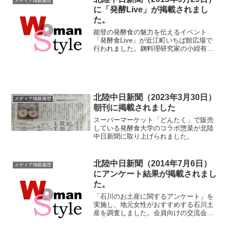
メディア掲載履歴
に「発酵Live」が掲載されまし
た。
能登の発酵食の魅力を伝えるイベント
「発酵食Live」が近江町いちば館広場で
行われました。麹料理研究家の小紺有花
さんのトークショーもあり、味噌やいし
るなどの能登の発酵食が販売されまし
た。
北陸中日新聞（2023年3月30日）
メディア掲載履歴
朝刊に掲載されました
スーパーマーケット「どんたく」で販売
している発酵食大学のコラボ惣菜が北陸
中日新聞に取り上げられました。
北陸中日新聞（2014年7月6日）
メディア掲載履歴
にアンケート結果が掲載されまし
た。
「石川のお土産に関するアンケート」を
実施し、地元女性がおすすめする石川土
産を調査しました。会員向けの交流会が
2014年4月5日に行われ、イベント内で結
果のランキングが発表されました。