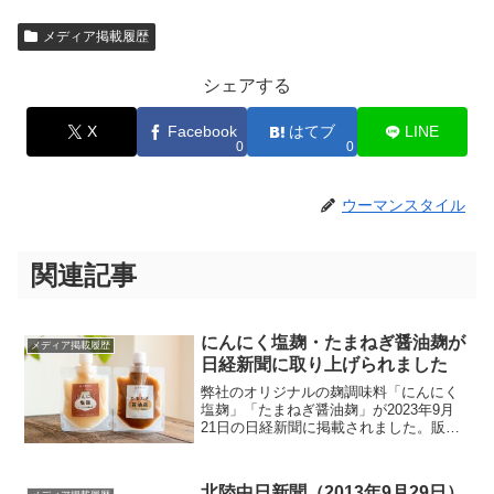
メディア掲載履歴
シェアする
X
Facebook
はてブ
LINE
0
0
ウーマンスタイル
関連記事
にんにく塩麹・たまねぎ醤油麹が
メディア掲載履歴
日経新聞に取り上げられました
弊社のオリジナルの麹調味料「にんにく
塩麹」「たまねぎ醤油麹」が2023年9月
21日の日経新聞に掲載されました。販売
はオンラインショップにて行なっており
ます。
北陸中日新聞（2013年9月29日）