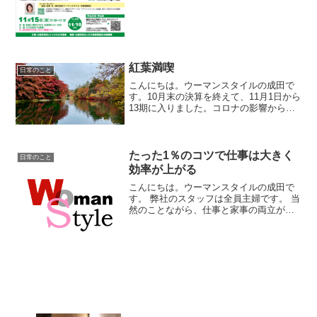
紅葉満喫
日常のこと
こんにちは。ウーマンスタイルの成田で
す。10月末の決算を終えて、11月1日から
13期に入りました。コロナの影響から少
しずつ断脚できた1年でした。しかしなが
らまだまだ課題やお悩みは山積みで、今
後の見通しは厳しい1年になりそうです。
とはいえ、週...
たった1％のコツで仕事は大きく
日常のこと
効率が上がる
こんにちは。ウーマンスタイルの成田で
す。 弊社のスタッフは全員主婦です。 当
然のことながら、仕事と家事の両立が迫
られています。 ワークライフバランスの
実現は、本当に心から願っている事なの
ですが、そのためには、 仕事の効率化は
避けられません。...