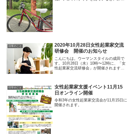
ないろんなところで「リア充」感満載で
凄いですね・・・。汗これでもか！とい
うどや顔で少々疲れている方も多いので
は？ワークライフバラン...
2020年10月28日女性起業家交流
日常のこと
研修会 開催のお知らせ
こんにちは。ウーマンスタイルの成田で
す。10月28日（水）10時〜12時に、「女
性起業家交流研修会」が開催されます。
パネリストは、起業まもない方から、少
し先を歩んでいる先輩まで、業種も多様
です。起業を考えている方は、ぜひご参
女性起業家支援イベント11月15
加ください。女性...
日常のこと
日オンライン開催
令和3年の女性起業家交流会が11月15日に
開催されます。