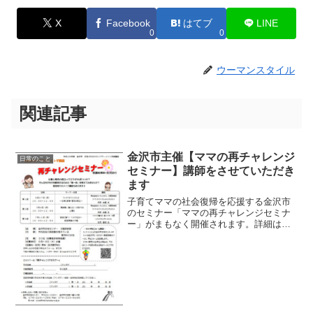
X
Facebook
はてブ
LINE
0
0
ウーマンスタイル
関連記事
金沢市主催【ママの再チャレンジ
日常のこと
セミナー】講師をさせていただき
ます
子育てママの社会復帰を応援する金沢市
のセミナー「ママの再チャレンジセミナ
ー」がまもなく開催されます。詳細はこ
ちらをご覧ください。3回コースのうち、
私が講師を担当させていただくのは2回分
です。6月27日（月）10時～12時テー
マ：ワークライフ...