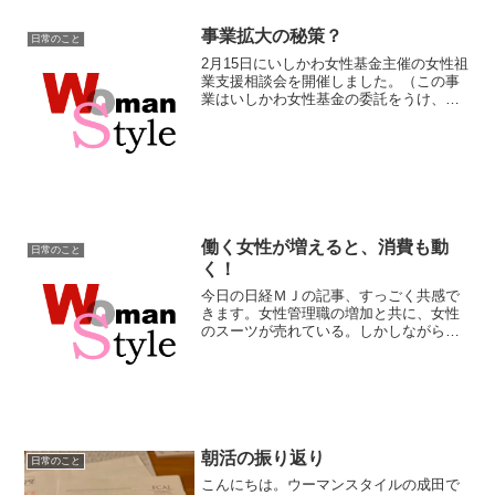
事業拡大の秘策？
日常のこと
2月15日にいしかわ女性基金主催の女性祖
業支援相談会を開催しました。（この事
業はいしかわ女性基金の委託をうけ、ウ
ーマンスタイルが開催しました）週末か
ら一転してとても寒い一日。朝から雪が
ちらついておりますがたくさんの方にご
参加いただき嬉しい限...
働く女性が増えると、消費も動
日常のこと
く！
今日の日経ＭＪの記事、すっごく共感で
きます。女性管理職の増加と共に、女性
のスーツが売れている。しかしながら、
40～50代の女性が買いたいと思うスーツ
が少なくスーツ難民になっている！と。
すっごくわかる。仕事用のスーツとなる
とやはり百貨店で買う...
朝活の振り返り
日常のこと
こんにちは。ウーマンスタイルの成田で