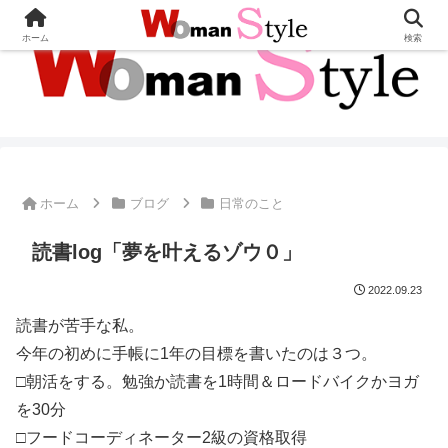
ホーム
検索
ホーム
ブログ
日常のこと
読書log「夢を叶えるゾウ０」
2022.09.23
読書が苦手な私。
今年の初めに手帳に1年の目標を書いたのは３つ。
□朝活をする。勉強か読書を1時間＆ロードバイクかヨガ
を30分
□フードコーディネーター2級の資格取得