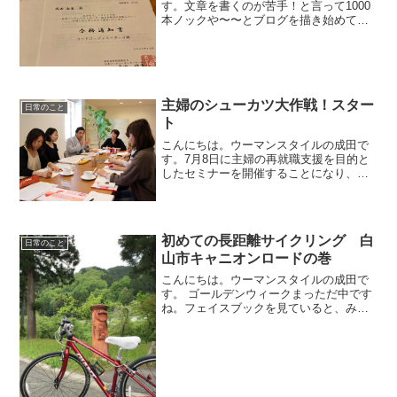
す。文章を書くのが苦手！と言って1000
本ノックや〜〜とブログを描き始めて、
３ヶ月。３ヶ月で３５本ブログを書きま
した。1000本ノックといいつつ、3日に1
度という結果。このブログを書いてみた
振り返りはまた...
主婦のシューカツ大作戦！スター
日常のこと
ト
こんにちは。ウーマンスタイルの成田で
す。7月8日に主婦の再就職支援を目的と
したセミナーを開催することになり、そ
の運営をお手伝いすることになりまし
た。主催は、女性キャリアサポート石川
です。そのセミナーを開催するにあた
り、ウーマンスタイルの会員...
初めての長距離サイクリング 白
日常のこと
山市キャニオンロードの巻
こんにちは。ウーマンスタイルの成田で
す。 ゴールデンウィークまっただ中です
ね。フェイスブックを見ていると、みん
ないろんなところで「リア充」感満載で
凄いですね・・・。汗これでもか！とい
うどや顔で少々疲れている方も多いので
は？ワークライフバラン...