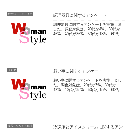
住まい・インテリア
調理器具に関するアンケート
調理器具に関するアンケートを実施しま
した。調査対象は、20代が4%、30代が
46%、40代が36%、50代が13％、60代以
上が2％。今欲しいキッチン用品・便利グ
ッズ、選ぶポイントについてなどをお聞
きしました。フリー回答では、って便
利、おす...
その他
願い事に関するアンケート
願い事に関するアンケートを実施しまし
た。調査対象は、20代が7%、30代が
42%、40代が35%、50代が15％、60代以
上が2％。年に一度会えるとしたら誰に会
いたいかや、願い事を叶えるためにして
いる願掛けなどをお聞きしました。フリ
ー回答で...
食品・グルメ・飲料
冷凍庫とアイスクリームに関するアン