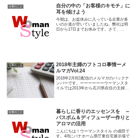
ました。まさにお年頃の私た...
自分の中の「お客様のキモチ」に
仕事のこと
耳を傾けよう
今朝は、お盆休みに入っている企業が多
いのか道が空いていましたね。弊社は明
日から17日までお休みです。さて、
ISICO主催のネットショップ勉強会に参
加してきました。発酵食大学で通信部、
購買部を立ち上げ私たちも日々勉強＆実
践の連続です。講師のラ...
2018年主婦のフトコロ事情ーメ
仕事のこと
ルマガVol.24
2018年2月8日配信のメルマガのバックナ
ンバーです。ーーーーーーウーマンスタ
イルでは2013年から石川県在住の主婦の
フトコロ事情を調査しています。今年の
調査を2018年1月10日～19日に実施し、
100名の回答を得ました。詳細はこちら主
な...
暮らしに香りのエッセンスを ～
仕事のこと
バスボム＆ディフューザー作りと
アロマの活用
こんにちは！ウーマンスタイル の成田で
す。4/8にパナホーム県庁東住宅展示場で