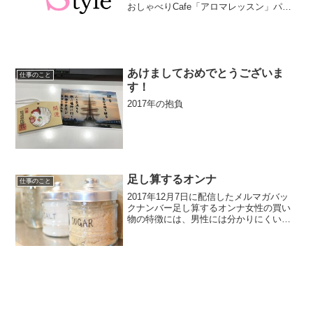
おしゃべりCafe「アロマレッスン」パナ
ホーム県庁東住宅展示場で開催されまし
た。スタッフの井田がレポートしてくれ
ましたので、ご紹介します！テーマは
「バスボム＆ディ...
あけましておめでとうございま
仕事のこと
す！
2017年の抱負
足し算するオンナ
仕事のこと
2017年12月7日に配信したメルマガバッ
クナンバー足し算するオンナ女性の買い
物の特徴には、男性には分かりにくい
様々な違いがあることは想像に難くない
と思います。機能性はもちろんの事、プ
ラスアルファがとても大きなポイント！
そのアルファー部分の...