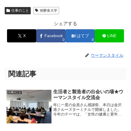
仕事のこと
発酵食大学
シェアする
X
Facebook
はてブ
LINE
0
0
ウーマンスタイル
関連記事
生活者と製造者の出会いの場★ウ
仕事のこと
ーマンスタイル交流会
年に一度の会員さん感謝祭、本日は金沢
港クルーズターミナルで開催しました。
今年のテーマは、「女性の健康と更年
期」講演は、あおばウィメンズクリニッ
クの日高先生！めちゃくちゃたくさん出
た質問にもしっかりお応えしていただき