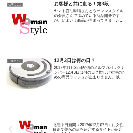
とわかりにくいかもしれま...
お客様と共に創る！第3段
仕事のこと
ヤマト醤油味噌さんとウーマンスタイル
の会員さんで進めている商品開発です
が、いよいよ商品が固まってきました！
もともと、このハンドクリーム開発は、
甘酒「一日一糀」の手湯がとても保湿力
があってすべすべになるので、この効果
を家でも体験したいというお...
12月3日は何の日？
仕事のこと
2017年11月23日配信のメルマガバックナ
ンバー12月3日は何の日？忙しい女性のた
めの商品ラッシュが止まりません。以前
は「時短」がキーワードでした。これか
らは「時産」がキーワード。いかに自分
の時間を生み出すことができるか？それ
を叶える商品...
北陸中日新聞（2017年12月07日）に女性
目線で鶴来の店を紹介するサイトが紹介