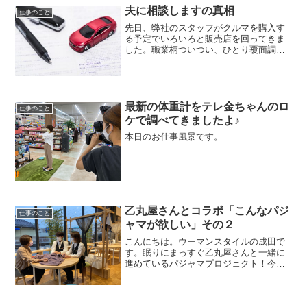
ました。まさにお年頃の私た...
夫に相談しますの真相
仕事のこと
先日、弊社のスタッフがクルマを購入す
る予定でいろいろと販売店を回ってきま
した。職業柄ついつい、ひとり覆面調査
状態に・・・5月11日に配信したメルマガ
は気づきがいっぱいのリアルボイスでお
送りしました。決定権は誰の手に！？ク
ルマを買いに行くとき...
最新の体重計をテレ金ちゃんのロ
仕事のこと
ケで調べてきましたよ♪
本日のお仕事風景です。
乙丸屋さんとコラボ「こんなパジ
仕事のこと
ャマが欲しい」その２
こんにちは。ウーマンスタイルの成田で
す。眠りにまっすぐ乙丸屋さんと一緒に
進めているパジャマプロジェクト！今日
は試作品が出来上がってきたということ
で、伺ってきました！うわ〜〜〜、めち
ゃくちゃ素敵や〜〜。♡写真ではちょっ