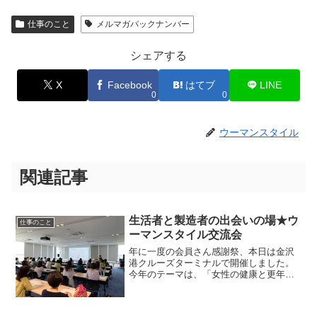
仕事のこと
メルマガバックナンバー
シェアする
X
Facebook
はてブ
LINE
0
0
ウーマンスタイル
関連記事
生活者と製造者の出会いの場★ウ
仕事のこと
ーマンスタイル交流会
年に一度の会員さん感謝祭、本日は金沢
港クルーズターミナルで開催しました。
今年のテーマは、「女性の健康と更年
期」講演は、あおばウィメンズクリニッ
クの日高先生！めちゃくちゃたくさん出
た質問にもしっかりお応えしていただき