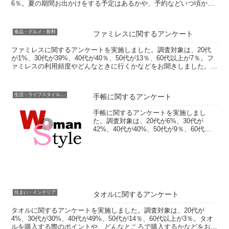
6％。夏の期間お出かけをする予定はあるかや、予約などいつ頃から
準備をするかをお聞きしました。フリー回答で...
食品・グルメ・飲料
ファミレスに関するアンケート
ファミレスに関するアンケートを実施しました。調査対象は、20代
が1%、30代が39%、40代が40％、50代が13％、60代以上が7％。フ
ァミレスの利用頻度やどんなときに行くかなどをお聞きしました。フ
リー回答では、お気に入りメニューや魅力、...
生活・ライフスタイル・家事
手帳に関するアンケート
手帳に関するアンケートを実施しまし
た。調査対象は、20代が6%、30代が
42%、40代が40%、50代が9％、60代が
4％。現在使っている手帳の満足度や役割
などをお聞きしました。フリー回答で
は、手帳やスケジュール管理に関するこ
だわり、おすす...
住まい・インテリア
タオルに関するアンケート
タオルに関するアンケートを実施しました。調査対象は、20代が
4%、30代が30%、40代が49%、50代が14％、60代以上が3％。タオ
ルを購入する際のポイントや、どんなところで購入するかなどをお聞