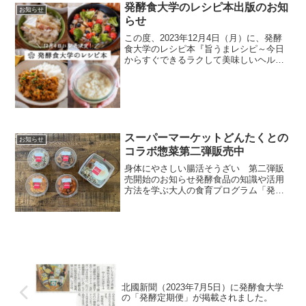
発酵食大学のレシピ本出版のお知
お知らせ
らせ
この度、2023年12月4日（月）に、発酵
食大学のレシピ本『旨うまレシピ～今日
からすぐできるラクして美味しいヘルシ
ーごはん』をKADOKAWAより発売する
ことになりました。(※表紙のデザインは
変更になることがございます)この本はこ
れまで発酵...
スーパーマーケットどんたくとの
お知らせ
コラボ惣菜第二弾販売中
身体にやさしい腸活そうざい 第二弾販
売開始のお知らせ発酵食品の知識や活用
方法を学ぶ大人の食育プログラム「発酵
食大学」を運営する、株式会社ウーマン
スタイル（本社：石川県金沢市、代表取
締役：成田由里、以下ウーマンスタイ
ル）は、スーパーマーケット...
北國新聞（2023年7月5日）に発酵食大学
の「発酵定期便」が掲載されました。