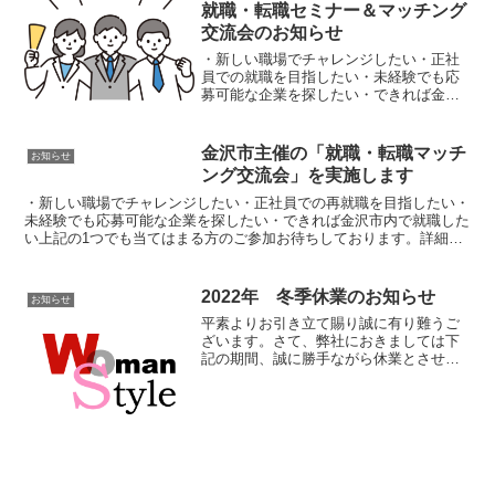
就職・転職セミナー＆マッチング
交流会のお知らせ
・新しい職場でチャレンジしたい・正社
員での就職を目指したい・未経験でも応
募可能な企業を探したい・できれば金沢
市内で就職したい上記の1つでも当てはま
る方のご参加お待ちしております。就
職・転職セミナー(※定員に達したため受
金沢市主催の「就職・転職マッチ
お知らせ
付終了)詳細◆日時：2...
ング交流会」を実施します
・新しい職場でチャレンジしたい・正社員での再就職を目指したい・
未経験でも応募可能な企業を探したい・できれば金沢市内で就職した
い上記の1つでも当てはまる方のご参加お待ちしております。詳細◆
日時：2022年2月11日（金・祝）13:30～15：...
2022年 冬季休業のお知らせ
お知らせ
平素よりお引き立て賜り誠に有り難うご
ざいます。さて、弊社におきましては下
記の期間、誠に勝手ながら休業とさせて
いただきます。休業日：2022年12月28日
(水)〜2023年1月4日(水)なお、上記期間の
お問い合わせにつきましては受付のみと
させ...