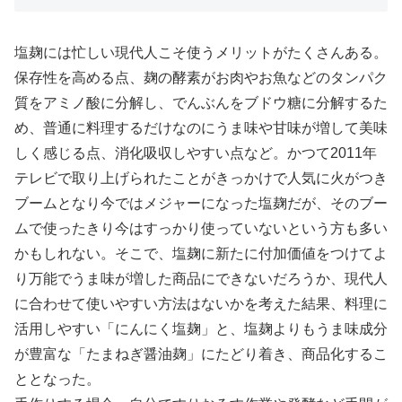
塩麹には忙しい現代人こそ使うメリットがたくさんある。
保存性を高める点、麹の酵素がお肉やお魚などのタンパク
質をアミノ酸に分解し、でんぶんをブドウ糖に分解するた
め、普通に料理するだけなのにうま味や甘味が増して美味
しく感じる点、消化吸収しやすい点など。かつて2011年
テレビで取り上げられたことがきっかけで人気に火がつき
ブームとなり今ではメジャーになった塩麹だが、そのブー
ムで使ったきり今はすっかり使っていないという方も多い
かもしれない。そこで、塩麹に新たに付加価値をつけてよ
り万能でうま味が増した商品にできないだろうか、現代人
に合わせて使いやすい方法はないかを考えた結果、料理に
活用しやすい「にんにく塩麹」と、塩麹よりもうま味成分
が豊富な「たまねぎ醤油麹」にたどり着き、商品化するこ
ととなった。