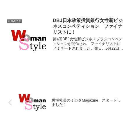
早くもツライ（涙）そして、メルマガの
タイトルもいろいろと考え...
DBJ日本政策投資銀行女性新ビジ
仕事のこと
ネスコンペティション ファイナ
リストに！
第4回DBJ女性新ビジネスプランコンペテ
ィションが開催され、ファイナリストに
ノミネートされました。先日、6月22日に
コンペティション審査結果発表・表彰式
がありました。このコンペティション
は、第1回目の時にNHKのクローズアップ
現代で取り上げ...
男性社長のミカタMagazine スタートし
ました！