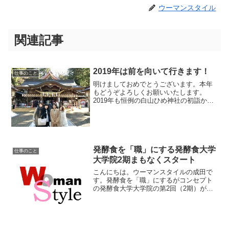
ウーマンスタイル
関連記事
2019年は前を向いて行きます！
仕事のこと
明けましておめでとうございます。本年
もどうぞよろしくお願いいたします。
2019年も恒例の白山ひめ神社の初詣から
スタートです！（1月4日）毎年、初詣の
後はドリームミーティングとしてみんな
でランチを食べながら今年の抱負を発表
するのですが、今年は...
発酵食を「職」にする発酵食大学
仕事のこと
大学院2期まもなくスタート
こんにちは。ウーマンスタイルの成田で
す。発酵食を「職」にするがコンセプト
の発酵食大学大学院の第2回（2期）が間
もなくスタートします。開校日：2015年4
月11日（土）北陸新幹線開業を受けて、
なんと9割が県外の受講者です。特に首都
圏からの受講...