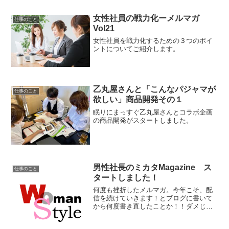
女性社員の戦力化ーメルマガ
仕事のこと
Vol21
女性社員を戦力化するための３つのポイ
ントについてご紹介します。
乙丸屋さんと「こんなパジャマが
仕事のこと
欲しい」商品開発その１
眠りにまっすぐ乙丸屋さんとコラボ企画
の商品開発がスタートしました。
男性社長のミカタMagazine ス
仕事のこと
タートしました！
何度も挫折したメルマガ。今年こそ、配
信を続けていきます！とブログに書いて
から何度書き直したことか！！ダメじゃ
ん！！まずは考え込みすぎず、サラサラ
と書けばいいのよと自分に言い聞かせて