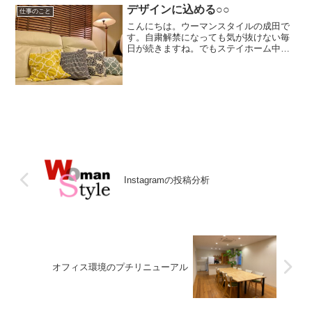
デザインに込める○○
仕事のこと
こんにちは。ウーマンスタイルの成田で
す。自粛解禁になっても気が抜けない毎
日が続きますね。でもステイホーム中、
思いがけない楽しみを見つけました！そ
れは「家をいかに“私の好き”で満たすか」
です。私の休日の行動は、〇YouTubeで
整理収納やお料...
Instagramの投稿分析
オフィス環境のプチリニューアル