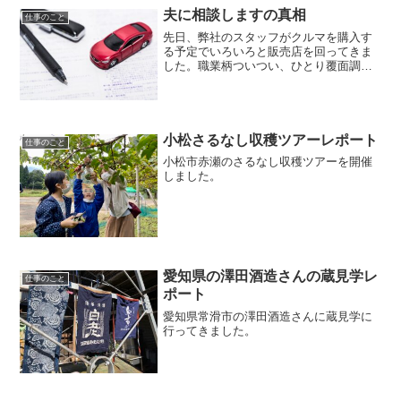
夫に相談しますの真相
仕事のこと
先日、弊社のスタッフがクルマを購入す
る予定でいろいろと販売店を回ってきま
した。職業柄ついつい、ひとり覆面調査
状態に・・・5月11日に配信したメルマガ
は気づきがいっぱいのリアルボイスでお
送りしました。決定権は誰の手に！？ク
ルマを買いに行くとき...
小松さるなし収穫ツアーレポート
仕事のこと
小松市赤瀬のさるなし収穫ツアーを開催
しました。
愛知県の澤田酒造さんの蔵見学レ
仕事のこと
ポート
愛知県常滑市の澤田酒造さんに蔵見学に
行ってきました。