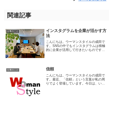
関連記事
インスタグラムを企業が活かす方
仕事のこと
法
こんにちは。ウーマンスタイルの成田で
す。SNSの中でもインスタグラムは積極
的に企業が活用して行きたいものです。
弊社では、「企業で活かすインスタグラ
ム活用セミナー」を3回シリーズで開催し
ています。ディスカッションをおおくと
りたいため、少人数６...
信頼
仕事のこと
こんにちは。ウーマンスタイルの成田で
す。最近、「信頼」という言葉が私の周
りでよく登場しています。今日は、いろ
んな意味で「信頼」という言葉を改めて
感じる出来事がいくつかありました。一
つ目は、社員面談でいろんな話を聞いて
いるときのこと。最近の出...